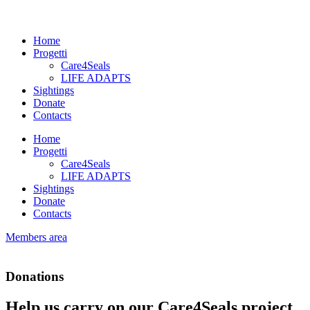
Home
Progetti
Care4Seals
LIFE ADAPTS
Sightings
Donate
Contacts
Home
Progetti
Care4Seals
LIFE ADAPTS
Sightings
Donate
Contacts
Members area
Donations
Help us carry on our Care4Seals project